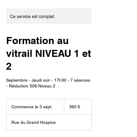
Ce service est complet.
Formation au
vitrail NIVEAU 1 et
2
Septembre - Jeudi soir - 17h30 - 7 séances
- Réduction 50€ Niveau 2
360
euros
Commence le 3 sept.
C
360 €
o
m
Rue du Grand Hospice
m
e
n