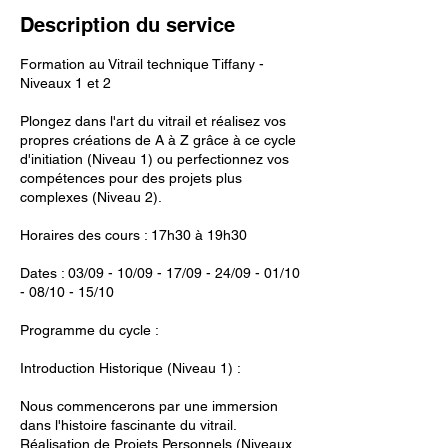
c
Description du service
e
l
Formation au Vitrail technique Tiffany -
e
Niveaux 1 et 2
3
s
Plongez dans l'art du vitrail et réalisez vos
e
propres créations de A à Z grâce à ce cycle
p
d'initiation (Niveau 1) ou perfectionnez vos
t
compétences pour des projets plus
.
complexes (Niveau 2).
Horaires des cours : 17h30 à 19h30
Dates : 03/09 - 10/09 - 17/09 - 24/09 - 01/10
- 08/10 - 15/10
Programme du cycle :
Introduction Historique (Niveau 1) :
Nous commencerons par une immersion
dans l'histoire fascinante du vitrail.
Réalisation de Projets Personnels (Niveaux