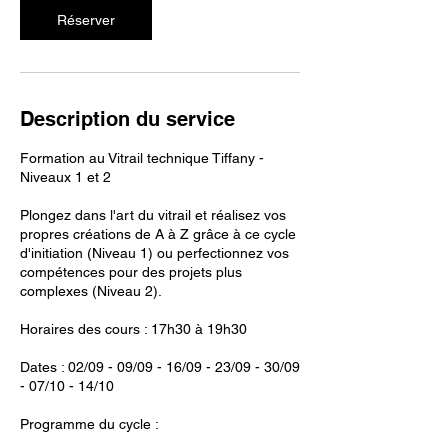
l
Réserver
e
2
s
e
p
Description du service
t
.
Formation au Vitrail technique Tiffany -
Niveaux 1 et 2
Plongez dans l'art du vitrail et réalisez vos
propres créations de A à Z grâce à ce cycle
d'initiation (Niveau 1) ou perfectionnez vos
compétences pour des projets plus
complexes (Niveau 2).
Horaires des cours : 17h30 à 19h30
Dates : 02/09 - 09/09 - 16/09 - 23/09 - 30/09
- 07/10 - 14/10
Programme du cycle :