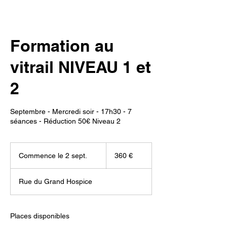
Formation au
vitrail NIVEAU 1 et
2
Septembre - Mercredi soir - 17h30 - 7
séances - Réduction 50€ Niveau 2
360
euros
Commence le 2 sept.
C
360 €
o
m
Rue du Grand Hospice
m
e
n
c
Places disponibles
e