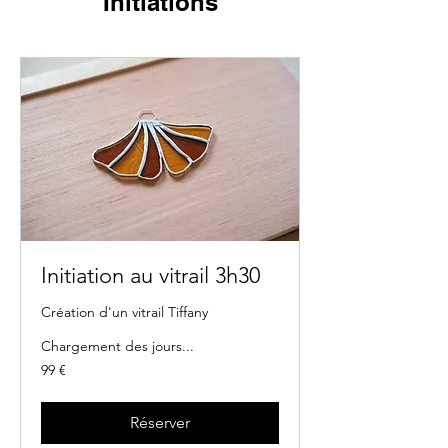
Initiations
Initiation au vitrail 3h30
Création d'un vitrail Tiffany
Chargement des jours...
99
99 €
euros
Réserver